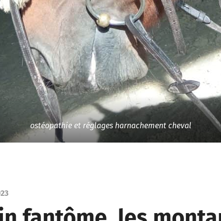
ostéopathie et réglages harnachement cheval
023
in fantôme, les monta